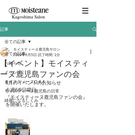
Kagoshima Salon
記事
全ての記事
モイスティーヌ鹿児島サロン
全ての記事
2019年6月5日
読了時間: 1分
【イベント】モイスティ
お知らせ
ーヌ鹿児島ファンの会
イベント
モイスティーヌQ & A
6月のイベントのお知らせ
今週6/9日曜日、
モイスティーヌ鹿児島の日常
『モイスティーヌ鹿児島ファンの会』
綺麗になるしくみ
を開催いたします。