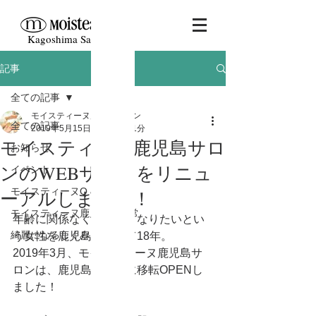
Kagoshima Salon
記事
全ての記事
モイスティーヌ鹿児島サロン
全ての記事
2019年5月15日
読了時間: 1分
モイスティーヌ鹿児島サロ
お知らせ
ンのWEBサイトをリニュ
イベント
モイスティーヌQ & A
ーアルしました！
モイスティーヌ鹿児島の日常
年齢に関係なく、美しくなりたいとい
綺麗になるしくみ
う女性を鹿児島で支えて18年。
2019年3月、モイスティーヌ鹿児島サ
ロンは、鹿児島市武岡に移転OPENし
ました！