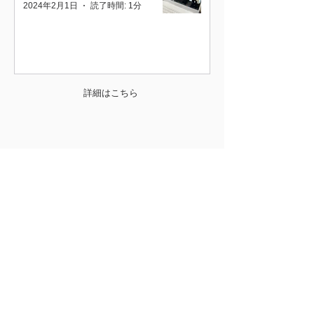
2024年2月1日
読了時間: 1分
詳細はこちら
Contact
モイスティーヌ鹿児島販売
〒890-0031鹿児島県鹿児島市武岡1丁目117-
16
Tel:
099-297-5555
鹿児島中央駅より車で10分
​駐車場4台