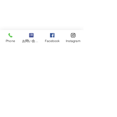
Phone
お問い合わせ
Facebook
Instagram
お電話でのお申し込み
099-297-5555
営業時間
月 - 土：10:00 - 18:00 / ​​日：定休日
お問い合わせフォーム
お問合せフォームに、必要事項を入力の
上「送信」ボタンをクリックしてくださ